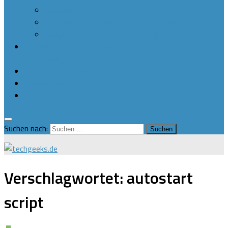
Raspberry Pi Autostart von Programmen
Raspberry Pi als Webserver mit WordPress
Raspberry Pi Zubehör, Sets und Sensoren
Der ESP32: Ein leistungsstarker Mikrocontroller für IoT-
Anwendungen
Ressourcen / Downloads
Newsletter
Kontakt
Suchen nach:
Verschlagwortet:
autostart
script