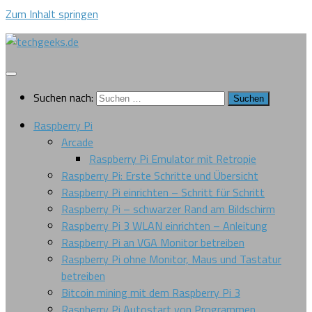
Zum Inhalt springen
Suchen nach:
Raspberry Pi
Arcade
Raspberry Pi Emulator mit Retropie
Raspberry Pi: Erste Schritte und Übersicht
Raspberry Pi einrichten – Schritt für Schritt
Raspberry Pi – schwarzer Rand am Bildschirm
Raspberry Pi 3 WLAN einrichten – Anleitung
Raspberry Pi an VGA Monitor betreiben
Raspberry Pi ohne Monitor, Maus und Tastatur
betreiben
Bitcoin mining mit dem Raspberry Pi 3
Raspberry Pi Autostart von Programmen