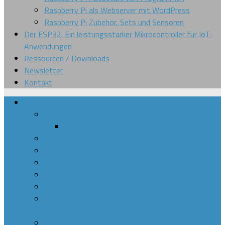
Raspberry Pi als Webserver mit WordPress
Raspberry Pi Zubehör, Sets und Sensoren
Der ESP32: Ein leistungsstarker Mikrocontroller für IoT-
Anwendungen
Ressourcen / Downloads
Newsletter
Kontakt
Raspberry Pi
Arcade
Raspberry Pi Emulator mit Retropie
Raspberry Pi: Erste Schritte und Übersicht
Raspberry Pi einrichten – Schritt für Schritt
Raspberry Pi – schwarzer Rand am Bildschirm
Raspberry Pi 3 WLAN einrichten – Anleitung
Raspberry Pi an VGA Monitor betreiben
Raspberry Pi ohne Monitor, Maus und Tastatur
betreiben
Bitcoin mining mit dem Raspberry Pi 3