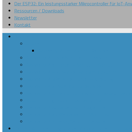
Der ESP32: Ein leistungsstarker Mikrocontroller für IoT-
Ressourcen / Downloads
Newsletter
Kontakt
Raspberry Pi
Arcade
Raspberry Pi Emulator mit Retropie
Raspberry Pi: Erste Schritte und Übersicht
Raspberry Pi einrichten – Schritt für Schritt
Raspberry Pi – schwarzer Rand am Bildschirm
Raspberry Pi 3 WLAN einrichten – Anleitung
Raspberry Pi an VGA Monitor betreiben
Raspberry Pi ohne Monitor, Maus und Tastatur betre
Bitcoin mining mit dem Raspberry Pi 3
Raspberry Pi Autostart von Programmen
Raspberry Pi als Webserver mit WordPress
Raspberry Pi Zubehör, Sets und Sensoren
Der ESP32: Ein leistungsstarker Mikrocontroller für IoT-