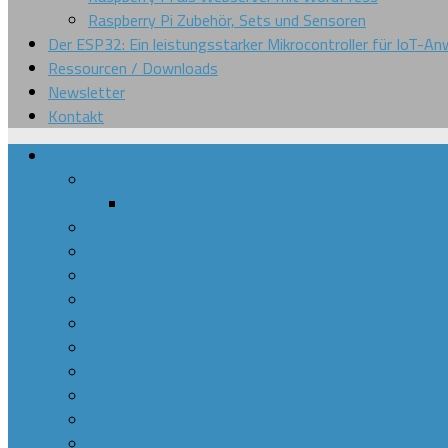
Raspberry Pi Zubehör, Sets und Sensoren
Der ESP32: Ein leistungsstarker Mikrocontroller für IoT-
Ressourcen / Downloads
Newsletter
Kontakt
Raspberry Pi
Arcade
Raspberry Pi Emulator mit Retropie
Raspberry Pi: Erste Schritte und Übersicht
Raspberry Pi einrichten – Schritt für Schritt
Raspberry Pi – schwarzer Rand am Bildschirm
Raspberry Pi 3 WLAN einrichten – Anleitung
Raspberry Pi an VGA Monitor betreiben
Raspberry Pi ohne Monitor, Maus und Tastatur betre
Bitcoin mining mit dem Raspberry Pi 3
Raspberry Pi Autostart von Programmen
Raspberry Pi als Webserver mit WordPress
Raspberry Pi Zubehör, Sets und Sensoren