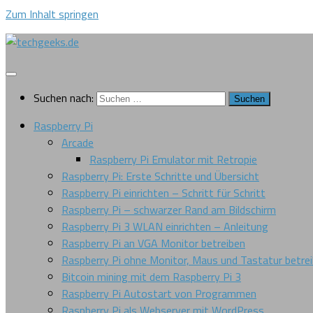
Zum Inhalt springen
Suchen nach:
Raspberry Pi
Arcade
Raspberry Pi Emulator mit Retropie
Raspberry Pi: Erste Schritte und Übersicht
Raspberry Pi einrichten – Schritt für Schritt
Raspberry Pi – schwarzer Rand am Bildschirm
Raspberry Pi 3 WLAN einrichten – Anleitung
Raspberry Pi an VGA Monitor betreiben
Raspberry Pi ohne Monitor, Maus und Tastatur betre
Bitcoin mining mit dem Raspberry Pi 3
Raspberry Pi Autostart von Programmen
Raspberry Pi als Webserver mit WordPress