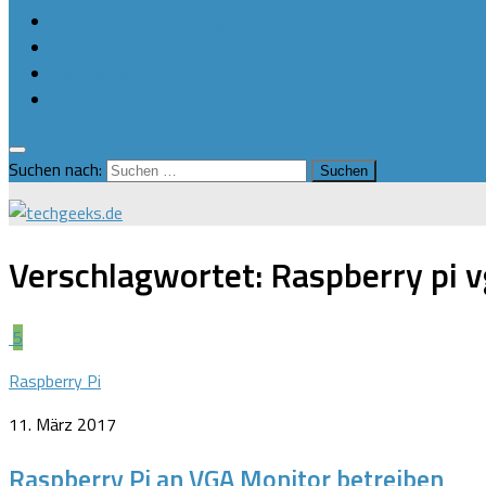
Der ESP32: Ein leistungsstarker Mikrocontroller für IoT-
Ressourcen / Downloads
Newsletter
Kontakt
Suchen nach:
Verschlagwortet:
Raspberry pi 
5
Raspberry Pi
11. März 2017
Raspberry Pi an VGA Monitor betreiben