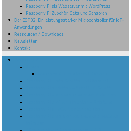
Raspberry Pi als Webserver mit WordPress
Raspberry Pi Zubehör, Sets und Sensoren
Der ESP32: Ein leistungsstarker Mikrocontroller für IoT-
Anwendungen
Ressourcen / Downloads
Newsletter
Kontakt
Raspberry Pi
Arcade
Raspberry Pi Emulator mit Retropie
Raspberry Pi: Erste Schritte und Übersicht
Raspberry Pi einrichten – Schritt für Schritt
Raspberry Pi – schwarzer Rand am Bildschirm
Raspberry Pi 3 WLAN einrichten – Anleitung
Raspberry Pi an VGA Monitor betreiben
Raspberry Pi ohne Monitor, Maus und Tastatur
betreiben
Bitcoin mining mit dem Raspberry Pi 3