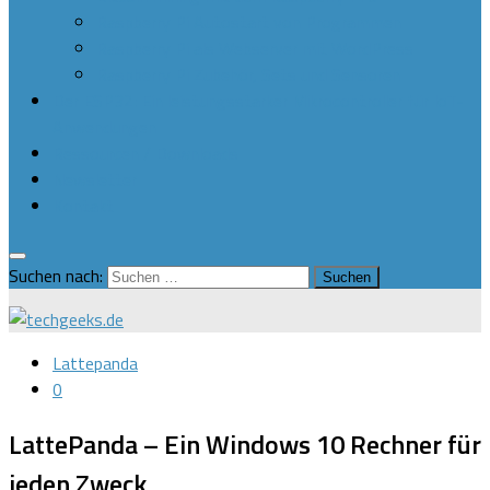
Raspberry Pi Autostart von Programmen
Raspberry Pi als Webserver mit WordPress
Raspberry Pi Zubehör, Sets und Sensoren
Der ESP32: Ein leistungsstarker Mikrocontroller für IoT-
Anwendungen
Ressourcen / Downloads
Newsletter
Kontakt
Suchen nach:
Lattepanda
0
LattePanda – Ein Windows 10 Rechner für
jeden Zweck