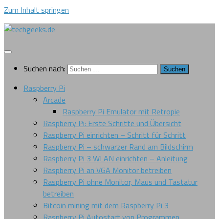
Zum Inhalt springen
Suchen nach:
Raspberry Pi
Arcade
Raspberry Pi Emulator mit Retropie
Raspberry Pi: Erste Schritte und Übersicht
Raspberry Pi einrichten – Schritt für Schritt
Raspberry Pi – schwarzer Rand am Bildschirm
Raspberry Pi 3 WLAN einrichten – Anleitung
Raspberry Pi an VGA Monitor betreiben
Raspberry Pi ohne Monitor, Maus und Tastatur
betreiben
Bitcoin mining mit dem Raspberry Pi 3
Raspberry Pi Autostart von Programmen