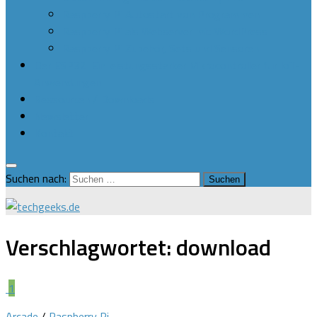
Raspberry Pi Autostart von Programmen
Raspberry Pi als Webserver mit WordPress
Raspberry Pi Zubehör, Sets und Sensoren
Der ESP32: Ein leistungsstarker Mikrocontroller für IoT-
Anwendungen
Ressourcen / Downloads
Newsletter
Kontakt
Suchen nach:
Verschlagwortet:
download
1
Arcade
/
Raspberry Pi