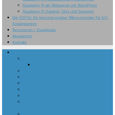
Raspberry Pi als Webserver mit WordPress
Raspberry Pi Zubehör, Sets und Sensoren
Der ESP32: Ein leistungsstarker Mikrocontroller für IoT-
Anwendungen
Ressourcen / Downloads
Newsletter
Kontakt
Raspberry Pi
Arcade
Raspberry Pi Emulator mit Retropie
Raspberry Pi: Erste Schritte und Übersicht
Raspberry Pi einrichten – Schritt für Schritt
Raspberry Pi – schwarzer Rand am Bildschirm
Raspberry Pi 3 WLAN einrichten – Anleitung
Raspberry Pi an VGA Monitor betreiben
Raspberry Pi ohne Monitor, Maus und Tastatur
betreiben
Bitcoin mining mit dem Raspberry Pi 3