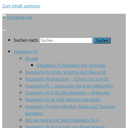
Zum Inhalt springen
Suchen nach:
Raspberry Pi
Arcade
Raspberry Pi Emulator mit Retropie
Raspberry Pi: Erste Schritte und Übersicht
Raspberry Pi einrichten – Schritt für Schritt
Raspberry Pi – schwarzer Rand am Bildschirm
Raspberry Pi 3 WLAN einrichten – Anleitung
Raspberry Pi an VGA Monitor betreiben
Raspberry Pi ohne Monitor, Maus und Tastatur
betreiben
Bitcoin mining mit dem Raspberry Pi 3
Raspberry Pi Autostart von Programmen