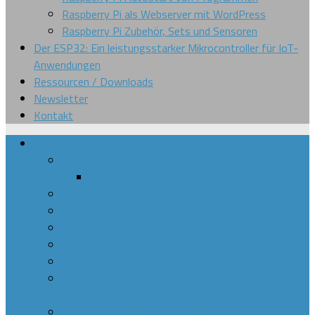
Raspberry Pi als Webserver mit WordPress
Raspberry Pi Zubehör, Sets und Sensoren
Der ESP32: Ein leistungsstarker Mikrocontroller für IoT-
Anwendungen
Ressourcen / Downloads
Newsletter
Kontakt
Raspberry Pi
Arcade
Raspberry Pi Emulator mit Retropie
Raspberry Pi: Erste Schritte und Übersicht
Raspberry Pi einrichten – Schritt für Schritt
Raspberry Pi – schwarzer Rand am Bildschirm
Raspberry Pi 3 WLAN einrichten – Anleitung
Raspberry Pi an VGA Monitor betreiben
Raspberry Pi ohne Monitor, Maus und Tastatur
betreiben
Bitcoin mining mit dem Raspberry Pi 3