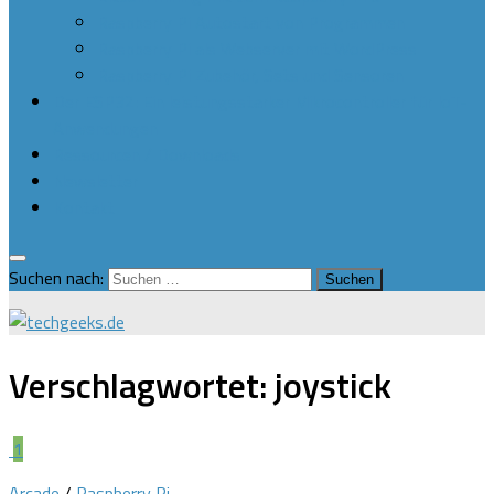
Raspberry Pi Autostart von Programmen
Raspberry Pi als Webserver mit WordPress
Raspberry Pi Zubehör, Sets und Sensoren
Der ESP32: Ein leistungsstarker Mikrocontroller für IoT-
Anwendungen
Ressourcen / Downloads
Newsletter
Kontakt
Suchen nach:
Verschlagwortet:
joystick
1
Arcade
/
Raspberry Pi