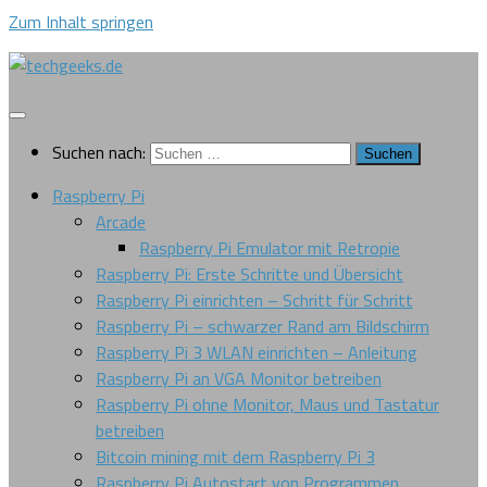
Zum Inhalt springen
Suchen nach:
Raspberry Pi
Arcade
Raspberry Pi Emulator mit Retropie
Raspberry Pi: Erste Schritte und Übersicht
Raspberry Pi einrichten – Schritt für Schritt
Raspberry Pi – schwarzer Rand am Bildschirm
Raspberry Pi 3 WLAN einrichten – Anleitung
Raspberry Pi an VGA Monitor betreiben
Raspberry Pi ohne Monitor, Maus und Tastatur
betreiben
Bitcoin mining mit dem Raspberry Pi 3
Raspberry Pi Autostart von Programmen