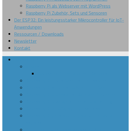
Raspberry Pi als Webserver mit WordPress
Raspberry Pi Zubehör, Sets und Sensoren
Der ESP32: Ein leistungsstarker Mikrocontroller für IoT-
Anwendungen
Ressourcen / Downloads
Newsletter
Kontakt
Raspberry Pi
Arcade
Raspberry Pi Emulator mit Retropie
Raspberry Pi: Erste Schritte und Übersicht
Raspberry Pi einrichten – Schritt für Schritt
Raspberry Pi – schwarzer Rand am Bildschirm
Raspberry Pi 3 WLAN einrichten – Anleitung
Raspberry Pi an VGA Monitor betreiben
Raspberry Pi ohne Monitor, Maus und Tastatur
betreiben
Bitcoin mining mit dem Raspberry Pi 3