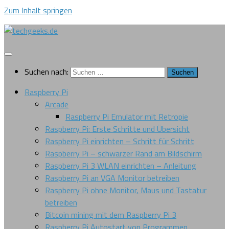
Zum Inhalt springen
Suchen nach:
Raspberry Pi
Arcade
Raspberry Pi Emulator mit Retropie
Raspberry Pi: Erste Schritte und Übersicht
Raspberry Pi einrichten – Schritt für Schritt
Raspberry Pi – schwarzer Rand am Bildschirm
Raspberry Pi 3 WLAN einrichten – Anleitung
Raspberry Pi an VGA Monitor betreiben
Raspberry Pi ohne Monitor, Maus und Tastatur
betreiben
Bitcoin mining mit dem Raspberry Pi 3
Raspberry Pi Autostart von Programmen