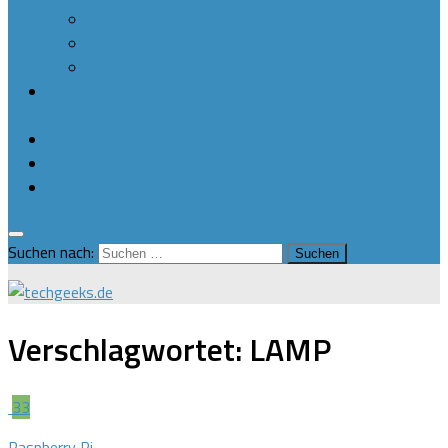
Raspberry Pi Autostart von Programmen
Raspberry Pi als Webserver mit WordPress
Raspberry Pi Zubehör, Sets und Sensoren
Der ESP32: Ein leistungsstarker Mikrocontroller für IoT-
Anwendungen
Ressourcen / Downloads
Newsletter
Kontakt
Suchen nach:
Verschlagwortet:
LAMP
33
Raspberry Pi