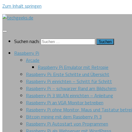
Zum Inhalt springen
Suchen nach:
Raspberry Pi
Arcade
Raspberry Pi Emulator mit Retropie
Raspberry Pi: Erste Schritte und Übersicht
Raspberry Pi einrichten – Schritt für Schritt
Raspberry Pi – schwarzer Rand am Bildschirm
Raspberry Pi 3 WLAN einrichten – Anleitung
Raspberry Pi an VGA Monitor betreiben
Raspberry Pi ohne Monitor, Maus und Tastatur betre
Bitcoin mining mit dem Raspberry Pi 3
Raspberry Pi Autostart von Programmen
Raspberry Pi als Webserver mit WordPress