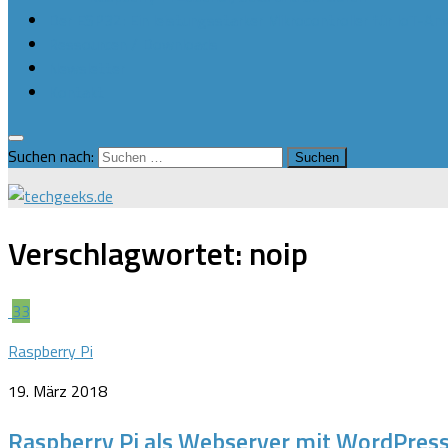
Der ESP32: Ein leistungsstarker Mikrocontroller für IoT-
Ressourcen / Downloads
Newsletter
Kontakt
Suchen nach:
Verschlagwortet:
noip
33
Raspberry Pi
19. März 2018
Raspberry Pi als Webserver mit WordPres