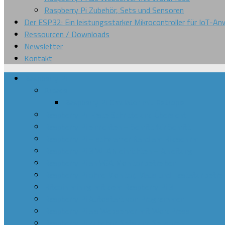
Raspberry Pi Zubehör, Sets und Sensoren
Der ESP32: Ein leistungsstarker Mikrocontroller für IoT-
Ressourcen / Downloads
Newsletter
Kontakt
Raspberry Pi
Arcade
Raspberry Pi Emulator mit Retropie
Raspberry Pi: Erste Schritte und Übersicht
Raspberry Pi einrichten – Schritt für Schritt
Raspberry Pi – schwarzer Rand am Bildschirm
Raspberry Pi 3 WLAN einrichten – Anleitung
Raspberry Pi an VGA Monitor betreiben
Raspberry Pi ohne Monitor, Maus und Tastatur betre
Bitcoin mining mit dem Raspberry Pi 3
Raspberry Pi Autostart von Programmen
Raspberry Pi als Webserver mit WordPress
Raspberry Pi Zubehör, Sets und Sensoren