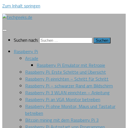
Zum Inhalt springen
Suchen nach:
Raspberry Pi
Arcade
Raspberry Pi Emulator mit Retropie
Raspberry Pi: Erste Schritte und Übersicht
Raspberry Pi einrichten – Schritt für Schritt
Raspberry Pi – schwarzer Rand am Bildschirm
Raspberry Pi 3 WLAN einrichten – Anleitung
Raspberry Pi an VGA Monitor betreiben
Raspberry Pi ohne Monitor, Maus und Tastatur
betreiben
Bitcoin mining mit dem Raspberry Pi 3
Raspberry Pi Autostart von Programmen