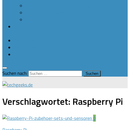
Raspberry Pi Autostart von Programmen
Raspberry Pi als Webserver mit WordPress
Raspberry Pi Zubehör, Sets und Sensoren
Der ESP32: Ein leistungsstarker Mikrocontroller für IoT-
Anwendungen
Ressourcen / Downloads
Newsletter
Kontakt
Suchen nach:
Verschlagwortet:
Raspberry Pi
0
Raspberry Pi