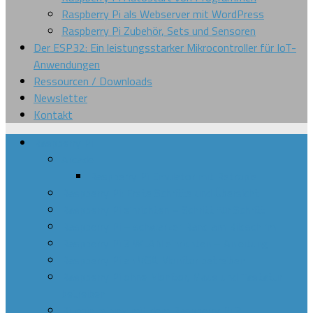
Raspberry Pi als Webserver mit WordPress
Raspberry Pi Zubehör, Sets und Sensoren
Der ESP32: Ein leistungsstarker Mikrocontroller für IoT-
Anwendungen
Ressourcen / Downloads
Newsletter
Kontakt
Raspberry Pi
Arcade
Raspberry Pi Emulator mit Retropie
Raspberry Pi: Erste Schritte und Übersicht
Raspberry Pi einrichten – Schritt für Schritt
Raspberry Pi – schwarzer Rand am Bildschirm
Raspberry Pi 3 WLAN einrichten – Anleitung
Raspberry Pi an VGA Monitor betreiben
Raspberry Pi ohne Monitor, Maus und Tastatur
betreiben
Bitcoin mining mit dem Raspberry Pi 3