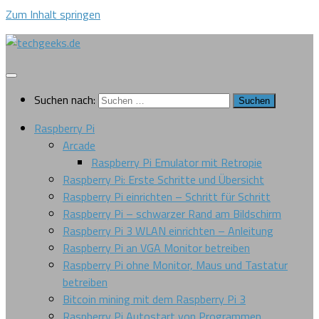
Zum Inhalt springen
Suchen nach:
Raspberry Pi
Arcade
Raspberry Pi Emulator mit Retropie
Raspberry Pi: Erste Schritte und Übersicht
Raspberry Pi einrichten – Schritt für Schritt
Raspberry Pi – schwarzer Rand am Bildschirm
Raspberry Pi 3 WLAN einrichten – Anleitung
Raspberry Pi an VGA Monitor betreiben
Raspberry Pi ohne Monitor, Maus und Tastatur
betreiben
Bitcoin mining mit dem Raspberry Pi 3
Raspberry Pi Autostart von Programmen