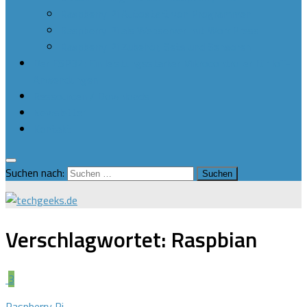
Raspberry Pi Autostart von Programmen
Raspberry Pi als Webserver mit WordPress
Raspberry Pi Zubehör, Sets und Sensoren
Der ESP32: Ein leistungsstarker Mikrocontroller für IoT-
Anwendungen
Ressourcen / Downloads
Newsletter
Kontakt
Suchen nach:
Verschlagwortet:
Raspbian
3
Raspberry Pi