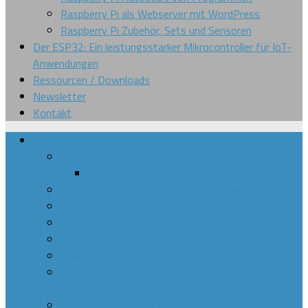
Raspberry Pi als Webserver mit WordPress
Raspberry Pi Zubehör, Sets und Sensoren
Der ESP32: Ein leistungsstarker Mikrocontroller für IoT-
Anwendungen
Ressourcen / Downloads
Newsletter
Kontakt
Raspberry Pi
Arcade
Raspberry Pi Emulator mit Retropie
Raspberry Pi: Erste Schritte und Übersicht
Raspberry Pi einrichten – Schritt für Schritt
Raspberry Pi – schwarzer Rand am Bildschirm
Raspberry Pi 3 WLAN einrichten – Anleitung
Raspberry Pi an VGA Monitor betreiben
Raspberry Pi ohne Monitor, Maus und Tastatur
betreiben
Bitcoin mining mit dem Raspberry Pi 3