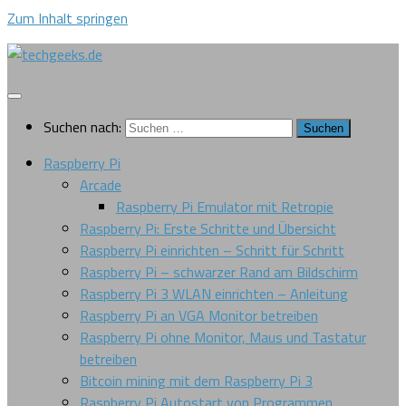
Zum Inhalt springen
Suchen nach:
Raspberry Pi
Arcade
Raspberry Pi Emulator mit Retropie
Raspberry Pi: Erste Schritte und Übersicht
Raspberry Pi einrichten – Schritt für Schritt
Raspberry Pi – schwarzer Rand am Bildschirm
Raspberry Pi 3 WLAN einrichten – Anleitung
Raspberry Pi an VGA Monitor betreiben
Raspberry Pi ohne Monitor, Maus und Tastatur
betreiben
Bitcoin mining mit dem Raspberry Pi 3
Raspberry Pi Autostart von Programmen