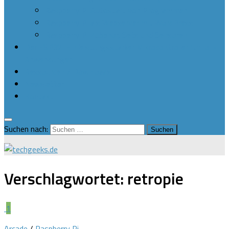
Raspberry Pi Autostart von Programmen
Raspberry Pi als Webserver mit WordPress
Raspberry Pi Zubehör, Sets und Sensoren
Der ESP32: Ein leistungsstarker Mikrocontroller für IoT-
Anwendungen
Ressourcen / Downloads
Newsletter
Kontakt
Suchen nach:
Verschlagwortet:
retropie
1
Arcade
/
Raspberry Pi