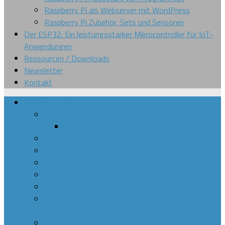
Raspberry Pi als Webserver mit WordPress
Raspberry Pi Zubehör, Sets und Sensoren
Der ESP32: Ein leistungsstarker Mikrocontroller für IoT-
Anwendungen
Ressourcen / Downloads
Newsletter
Kontakt
Raspberry Pi
Arcade
Raspberry Pi Emulator mit Retropie
Raspberry Pi: Erste Schritte und Übersicht
Raspberry Pi einrichten – Schritt für Schritt
Raspberry Pi – schwarzer Rand am Bildschirm
Raspberry Pi 3 WLAN einrichten – Anleitung
Raspberry Pi an VGA Monitor betreiben
Raspberry Pi ohne Monitor, Maus und Tastatur
betreiben
Bitcoin mining mit dem Raspberry Pi 3