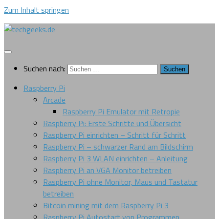
Zum Inhalt springen
Suchen nach:
Raspberry Pi
Arcade
Raspberry Pi Emulator mit Retropie
Raspberry Pi: Erste Schritte und Übersicht
Raspberry Pi einrichten – Schritt für Schritt
Raspberry Pi – schwarzer Rand am Bildschirm
Raspberry Pi 3 WLAN einrichten – Anleitung
Raspberry Pi an VGA Monitor betreiben
Raspberry Pi ohne Monitor, Maus und Tastatur
betreiben
Bitcoin mining mit dem Raspberry Pi 3
Raspberry Pi Autostart von Programmen