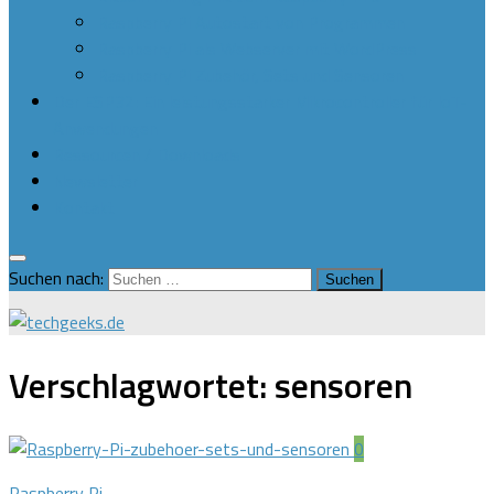
Raspberry Pi Autostart von Programmen
Raspberry Pi als Webserver mit WordPress
Raspberry Pi Zubehör, Sets und Sensoren
Der ESP32: Ein leistungsstarker Mikrocontroller für IoT-
Anwendungen
Ressourcen / Downloads
Newsletter
Kontakt
Suchen nach:
Verschlagwortet:
sensoren
0
Raspberry Pi