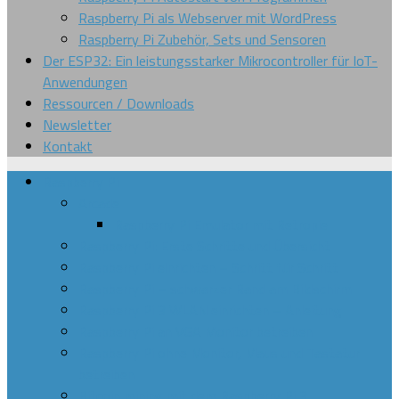
Raspberry Pi als Webserver mit WordPress
Raspberry Pi Zubehör, Sets und Sensoren
Der ESP32: Ein leistungsstarker Mikrocontroller für IoT-
Anwendungen
Ressourcen / Downloads
Newsletter
Kontakt
Raspberry Pi
Arcade
Raspberry Pi Emulator mit Retropie
Raspberry Pi: Erste Schritte und Übersicht
Raspberry Pi einrichten – Schritt für Schritt
Raspberry Pi – schwarzer Rand am Bildschirm
Raspberry Pi 3 WLAN einrichten – Anleitung
Raspberry Pi an VGA Monitor betreiben
Raspberry Pi ohne Monitor, Maus und Tastatur
betreiben
Bitcoin mining mit dem Raspberry Pi 3