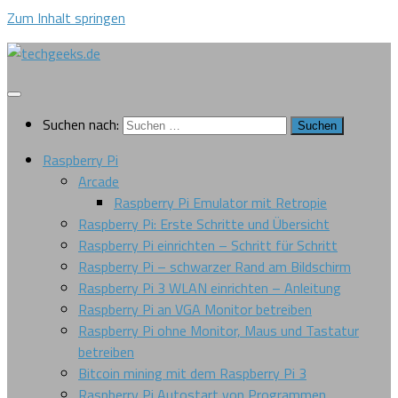
Zum Inhalt springen
Suchen nach:
Raspberry Pi
Arcade
Raspberry Pi Emulator mit Retropie
Raspberry Pi: Erste Schritte und Übersicht
Raspberry Pi einrichten – Schritt für Schritt
Raspberry Pi – schwarzer Rand am Bildschirm
Raspberry Pi 3 WLAN einrichten – Anleitung
Raspberry Pi an VGA Monitor betreiben
Raspberry Pi ohne Monitor, Maus und Tastatur
betreiben
Bitcoin mining mit dem Raspberry Pi 3
Raspberry Pi Autostart von Programmen