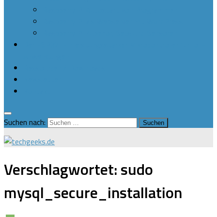
Raspberry Pi Autostart von Programmen
Raspberry Pi als Webserver mit WordPress
Raspberry Pi Zubehör, Sets und Sensoren
Der ESP32: Ein leistungsstarker Mikrocontroller für IoT-
Anwendungen
Ressourcen / Downloads
Newsletter
Kontakt
Suchen nach:
Verschlagwortet:
sudo
mysql_secure_installation