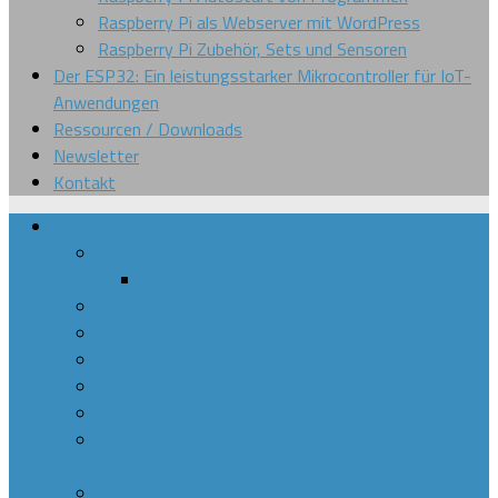
Raspberry Pi als Webserver mit WordPress
Raspberry Pi Zubehör, Sets und Sensoren
Der ESP32: Ein leistungsstarker Mikrocontroller für IoT-
Anwendungen
Ressourcen / Downloads
Newsletter
Kontakt
Raspberry Pi
Arcade
Raspberry Pi Emulator mit Retropie
Raspberry Pi: Erste Schritte und Übersicht
Raspberry Pi einrichten – Schritt für Schritt
Raspberry Pi – schwarzer Rand am Bildschirm
Raspberry Pi 3 WLAN einrichten – Anleitung
Raspberry Pi an VGA Monitor betreiben
Raspberry Pi ohne Monitor, Maus und Tastatur
betreiben
Bitcoin mining mit dem Raspberry Pi 3