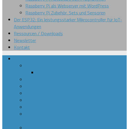
Raspberry Pi als Webserver mit WordPress
Raspberry Pi Zubehör, Sets und Sensoren
Der ESP32: Ein leistungsstarker Mikrocontroller für IoT-
Anwendungen
Ressourcen / Downloads
Newsletter
Kontakt
Raspberry Pi
Arcade
Raspberry Pi Emulator mit Retropie
Raspberry Pi: Erste Schritte und Übersicht
Raspberry Pi einrichten – Schritt für Schritt
Raspberry Pi – schwarzer Rand am Bildschirm
Raspberry Pi 3 WLAN einrichten – Anleitung
Raspberry Pi an VGA Monitor betreiben
Raspberry Pi ohne Monitor, Maus und Tastatur
betreiben
Bitcoin mining mit dem Raspberry Pi 3