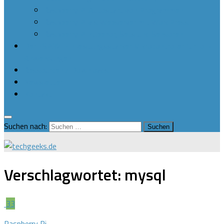
Raspberry Pi Autostart von Programmen
Raspberry Pi als Webserver mit WordPress
Raspberry Pi Zubehör, Sets und Sensoren
Der ESP32: Ein leistungsstarker Mikrocontroller für IoT-
Anwendungen
Ressourcen / Downloads
Newsletter
Kontakt
Suchen nach:
Verschlagwortet:
mysql
33
Raspberry Pi