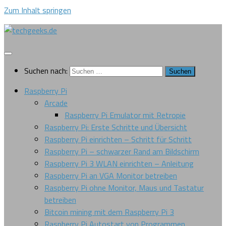
Zum Inhalt springen
Suchen nach:
Raspberry Pi
Arcade
Raspberry Pi Emulator mit Retropie
Raspberry Pi: Erste Schritte und Übersicht
Raspberry Pi einrichten – Schritt für Schritt
Raspberry Pi – schwarzer Rand am Bildschirm
Raspberry Pi 3 WLAN einrichten – Anleitung
Raspberry Pi an VGA Monitor betreiben
Raspberry Pi ohne Monitor, Maus und Tastatur
betreiben
Bitcoin mining mit dem Raspberry Pi 3
Raspberry Pi Autostart von Programmen